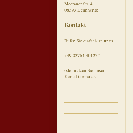
Meeraner Str. 4
08393
Dennheritz
Kontakt
Rufen Sie einfach an unter
+49 03764 401277
oder nutzen Sie unser
Kontaktformular.