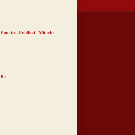
 Punkten, Prädikat "Mit sehr
 B.c.