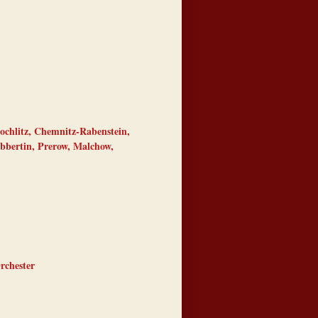
ochlitz, Chemnitz-Rabenstein,
bbertin, Prerow, Malchow,
rchester